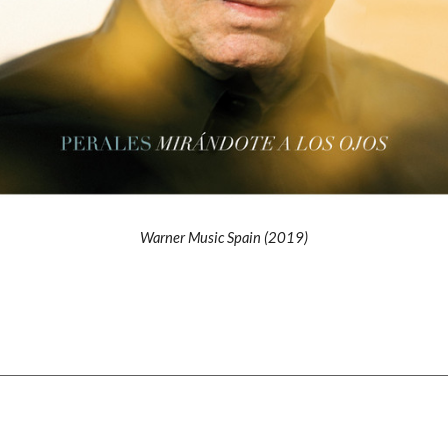
Warner
Music Spain (201
9
)