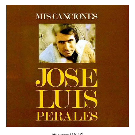
Hispavox (197
3
)